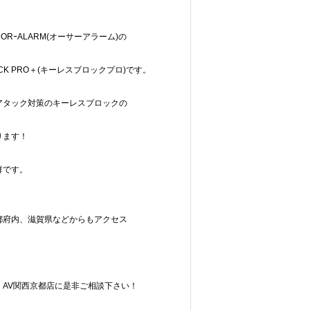
RｰALARM(オーサーアラーム)の
BLOCK PRO＋(キーレスブロックプロ)です。
アタック対策のキーレスブロックの
ります！
群です。
都府内、滋賀県などからもアクセス
AV関西京都店に是非ご相談下さい！