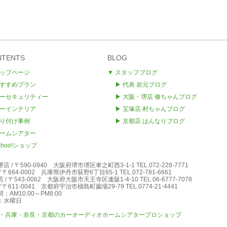
NTENTS
BLOG
トップページ
▼ スタッフブログ
おすすめプラン
▶ 代表 岩元ブログ
カーセキュリティー
▶
大阪・
堺店 修ちゃんブログ
カーインテリア
▶ 宝塚店 村ちゃんブログ
取り付け事例
▶ 京都店 はんなりブログ
ホームシアター
ahoo!ショップ
堺店
/
〒590-0940
大阪府堺市堺区車之町西3-1-1
TEL.072-228-7771
/
〒664-0002
兵庫県伊丹市荻野6丁目65-1
TEL.072-781-6661
店
/
〒543-0062
大阪府大阪市天王寺区逢阪1-4-10
TEL.06-6777-7078
/
〒611-0041
京都府宇治市槇島町薗場29-79
TEL.0774-21-4441
：AM10:00～PM8:00
：水曜日
阪・兵庫・奈良・京都のカーオーディオホームシアタープロショップ