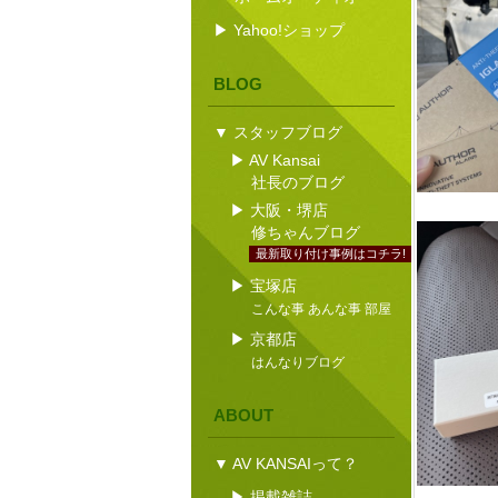
▶ Yahoo!ショップ
BLOG
▼ スタッフブログ
▶ AV Kansai
社長のブログ
▶ 大阪・堺店
修ちゃんブログ
最新取り付け事例はコチラ!
▶ 宝塚店
こんな事 あんな事 部屋
▶ 京都店
はんなりブログ
ABOUT
▼ AV KANSAIって？
▶ 掲載雑誌