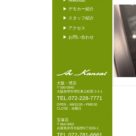
▶ デモカー紹介
▶ スタッフ紹介
▶ アクセス
▶ お問い合わせ
大阪・堺店
〒590-0940
大阪府堺市堺区車之町西 3-1-1
TEL.072-228-7771
OPEN：AM10:00～PM8:00
CLOSE：水曜日
宝塚店
〒664-0002
兵庫県伊丹市荻野6丁目65-1
TEL.072-781-6661