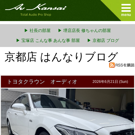
menu
▶ 社長の部屋
▶ 堺店店長 修ちゃんの部屋
▶ 宝塚店 こんな事 あんな事 部屋
▶ 京都店 ブログ
京都店 はんなりブログ
トヨタクラウン オーディオ
2026年6月21日 (Sun)