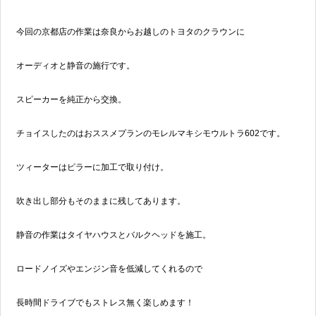
今回の京都店の作業は奈良からお越しのトヨタのクラウンに
オーディオと静音の施行です。
スピーカーを純正から交換。
チョイスしたのはおススメプランのモレルマキシモウルトラ602です。
ツィーターはピラーに加工で取り付け。
吹き出し部分もそのままに残してあります。
静音の作業はタイヤハウスとバルクヘッドを施工。
ロードノイズやエンジン音を低減してくれるので
長時間ドライブでもストレス無く楽しめます！