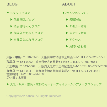
BLOG
ABOUT
▼ スタッフブログ
▼ AV KANSAIって？
▶ 代表 岩元ブログ
▶ 掲載雑誌
▶
堺店 修ちゃんブログ
▶ デモカー紹介
▶ 宝塚店 村ちゃんブログ
▶ スタッフ紹介
▶ 京都店 はんなりブログ
▶ アクセス
▶ お問い合わせ
大阪・堺店
/
〒590-0940
大阪府堺市堺区車之町西3-1-1
TEL.072-228-7771
宝塚店
/
〒664-0002
兵庫県伊丹市荻野6丁目65-1
TEL.072-781-6661
天王寺店
/
〒543-0062
大阪府大阪市天王寺区逢阪1-4-10
TEL.06-6777-7078
京都店
/
〒611-0041
京都府宇治市槇島町薗場29-79
TEL.0774-21-4441
営業時間：AM10:00～PM8:00
定休日：水曜日
▶ 大阪・兵庫・奈良・京都のカーオーディオホームシアタープロショップ
Copyright©AV Kansai. All Rights Reserved.