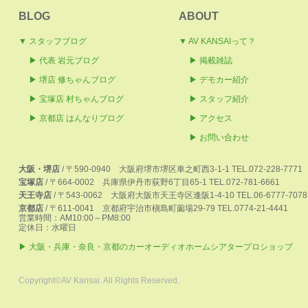
BLOG
ABOUT
▼ スタッフブログ
▼ AV KANSAIって？
▶ 代表 岩元ブログ
▶ 掲載雑誌
▶
堺店 修ちゃんブログ
▶ デモカー紹介
▶ 宝塚店 村ちゃんブログ
▶ スタッフ紹介
▶ 京都店 はんなりブログ
▶ アクセス
▶ お問い合わせ
大阪・堺店
/
〒590-0940
大阪府堺市堺区車之町西3-1-1
TEL.072-228-7771
宝塚店
/
〒664-0002
兵庫県伊丹市荻野6丁目65-1
TEL.072-781-6661
天王寺店
/
〒543-0062
大阪府大阪市天王寺区逢阪1-4-10
TEL.06-6777-7078
京都店
/
〒611-0041
京都府宇治市槇島町薗場29-79
TEL.0774-21-4441
営業時間：AM10:00～PM8:00
定休日：水曜日
▶ 大阪・兵庫・奈良・京都のカーオーディオホームシアタープロショップ
Copyright©AV Kansai. All Rights Reserved.