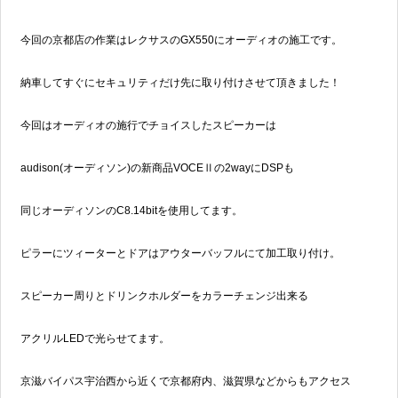
今回の京都店の作業はレクサスのGX550にオーディオの施工です。
納車してすぐにセキュリティだけ先に取り付けさせて頂きました！
今回はオーディオの施行でチョイスしたスピーカーは
audison(オーディソン)の新商品VOCEⅡの2wayにDSPも
同じオーディソンのC8.14bitを使用してます。
ピラーにツィーターとドアはアウターバッフルにて加工取り付け。
スピーカー周りとドリンクホルダーをカラーチェンジ出来る
アクリルLEDで光らせてます。
京滋バイパス宇治西から近くで京都府内、滋賀県などからもアクセス