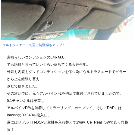
ウルトラスエードで更に清潔感もアップ！
素晴らしいコンデションのE46 M3。
でも絶対と言っていいぐらい落ちてくる天井生地。
外装も内装もグッドコンディションを保つ為にウルトラスエードでピラー
から上を総張り替え
させて頂きました。
その次いでに、元々アルパインF1を他店で取付けされていましたので、
5.1チャンネルは卒業し
アルパインD/Aを装着してミラーリング、カープレイ、そしてDAPには
ibassoのDX340を投入し、
遂にはリゾルトH-DSPと主軸を入れ替えて2way+Ce+Rear+SWで真っ向勝
負！