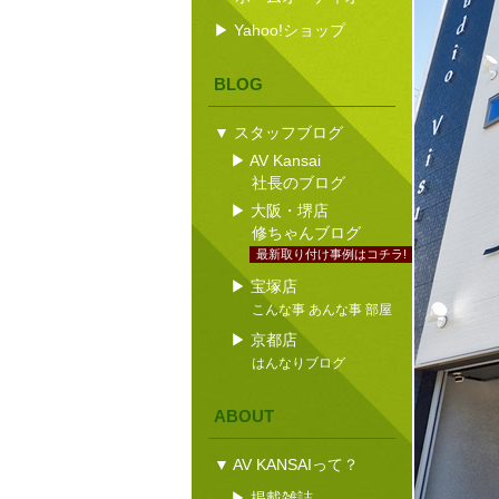
▶ Yahoo!ショップ
BLOG
▼ スタッフブログ
▶ AV Kansai
社長のブログ
▶ 大阪・堺店
修ちゃんブログ
最新取り付け事例はコチラ!
▶ 宝塚店
こんな事 あんな事 部屋
▶ 京都店
はんなりブログ
ABOUT
▼ AV KANSAIって？
▶ 掲載雑誌