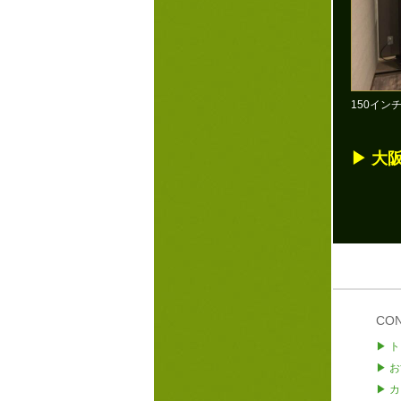
150イン
▶ 大
CO
▶ 
▶ 
▶ 